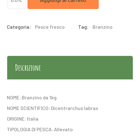
da
0,600g
Categoria:
Pesce fresco
Tag:
Branzino
a
800g
Croazia/Grecia/Turchia
quantità
Descrizione
NOME: Branzino da 1kg
NOME SCIENTIFICO: Dicentrarchus labrax
ORIGINE: Italia
TIPOLOGIA DI PESCA: Allevato