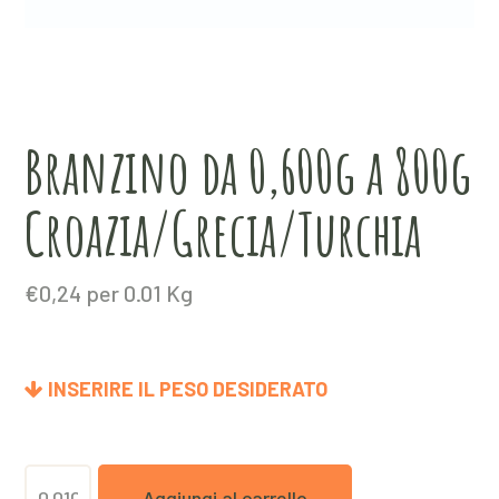
Branzino da 0,600g a 800g
Croazia/Grecia/Turchia
€
0,24
per 0.01 Kg
INSERIRE IL PESO DESIDERATO
Branzino
Aggiungi al carrello