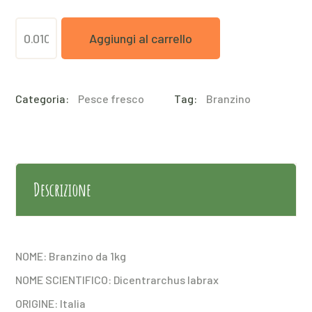
Branzino
Aggiungi al carrello
da
0,800
Categoria:
Pesce fresco
Tag:
Branzino
g
a
1000g
Croazia/Grecia/Turchia
Descrizione
quantità
NOME: Branzino da 1kg
NOME SCIENTIFICO: Dicentrarchus labrax
ORIGINE: Italia