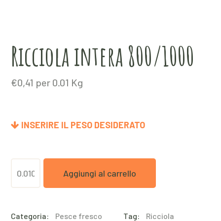
Ricciola intera 800/1000
€
0,41
per 0.01 Kg
INSERIRE IL PESO DESIDERATO
Ricciola
Aggiungi al carrello
intera
800/1000
Categoria:
Pesce fresco
Tag:
Ricciola
quantità